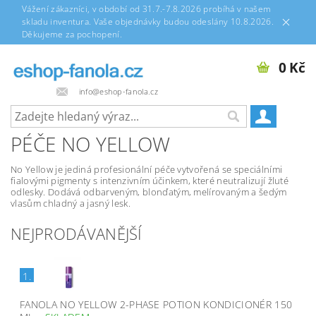
Vážení zákazníci, v období od 31.7.-7.8.2026 probíhá v našem
skladu inventura. Vaše objednávky budou odeslány 10.8.2026.
Děkujeme za pochopení.
0 Kč
info@eshop-fanola.cz
PÉČE NO YELLOW
No Yellow je jediná profesionální péče vytvořená se speciálními
fialovými pigmenty s intenzivním účinkem, které neutralizují žluté
odlesky. Dodává odbarveným, blonďatým, melírovaným a šedým
vlasům chladný a jasný lesk.
NEJPRODÁVANĚJŠÍ
1.
FANOLA NO YELLOW 2-PHASE POTION KONDICIONÉR 150