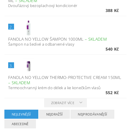
ML
–
SKLADEM
Dvoufázový bezoplachový kondicionér
388 Kč
2.
FANOLA NO YELLOW ŠAMPON 1000ML
–
SKLADEM
Šampon na šedivé a odbarvené vlasy
540 Kč
3.
FANOLA NO YELLOW THERMO-PROTECTIVE CREAM 150ML
–
SKLADEM
Termoochranný krém do délek a ke konečkům vlasů
552 Kč
ZOBRAZIT VÍCE
NEJLEVNĚJŠÍ
NEJDRAŽŠÍ
NEJPRODÁVANĚJŠÍ
ABECEDNĚ