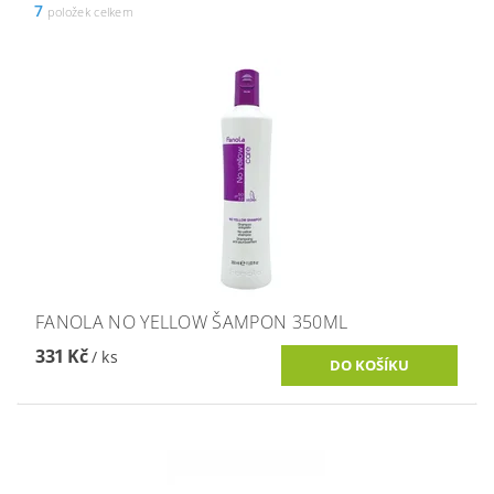
7
položek celkem
FANOLA NO YELLOW ŠAMPON 350ML
331 Kč
/ ks