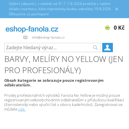
Vážení zákazníci, v období od 31.7.-7.8.2026 probíhá v našem
skladu inventura. Vaše objednávky budou odeslány 10.8.2026.
Děkujeme za pochopení.
0 Kč
info@eshop-fanola.cz
BARVY, MELÍRY NO YELLOW (JEN
PRO PROFESIONÁLY)
Obsah kategorie se zobrazuje pouze registrovaným
odběratelům.
Prodej profesionálních výrobků Fanola No Yellow je možný pouze
registrovaným velkoobchodním odběratelům s příslušnou kvalifikací
(živnostenský nebo výuční list v oboru kadeřnictví). Zaregistrovat se
můžete
zde.