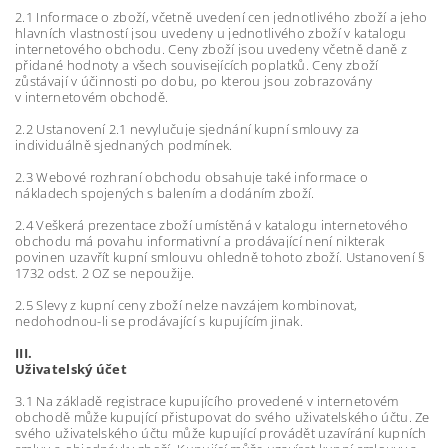
2.1 Informace o zboží, včetně uvedení cen jednotlivého zboží a jeho
hlavních vlastností jsou uvedeny u jednotlivého zboží v katalogu
internetového obchodu. Ceny zboží jsou uvedeny včetně daně z
přidané hodnoty a všech souvisejících poplatků. Ceny zboží
zůstávají v účinnosti po dobu, po kterou jsou zobrazovány
v internetovém obchodě.
2.2 Ustanovení 2.1 nevylučuje sjednání kupní smlouvy za
individuálně sjednaných podmínek.
2.3 Webové rozhraní obchodu obsahuje také informace o
nákladech spojených s balením a dodáním zboží.
2.4 Veškerá prezentace zboží umístěná v katalogu internetového
obchodu má povahu informativní a prodávající není nikterak
povinen uzavřít kupní smlouvu ohledně tohoto zboží. Ustanovení §
1732 odst. 2 OZ se nepoužije.
2.5 Slevy z kupní ceny zboží nelze navzájem kombinovat,
nedohodnou-li se prodávající s kupujícím jinak.
III.
Uživatelský účet
3.1 Na základě registrace kupujícího provedené v internetovém
obchodě může kupující přistupovat do svého uživatelského účtu. Ze
svého uživatelského účtu může kupující provádět uzavírání kupních