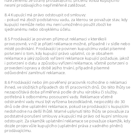
navrženému ze strany prodávajícího, přičemž volba kupujícího
nesmí prodávajícího nepřiměřeně zatěžovat.
8.4 Kupující má právo odstoupit od smlouvy:
- pokud má zboží podstatnou vadu, za kterou se považuje stav, kdy
kupující nemůže nebo mu není umožněno použít zboží ke
sjednanému nebo obvyklému účelu.
8.5 Prodávající je povinen přijmout reklamaci v kterékoli
provozovně, v níž je přijetí reklamace možné, případně i v sídle nebo
místě podnikání. Prodávající je povinen kupujícímu vydat písemné
potvrzení o tom, kdy kupující právo uplatnil, co je obsahem
reklamace a jaký způsob vyřízení reklamace kupující požaduje, jakož
i potvrzení o datu a způsobu vyřízení reklamace, včetně potvrzení o
provedení opravy a době jejího trvání, případně písemné
odůvodnění zamítnutí reklamace.
8.6 Prodávající nebo jím pověřený pracovník rozhodne o reklamaci
ihned, ve složitých případech do tří pracovních dnů. Do této lhůty se
nezapočítává doba přiměřená podle druhu výrobku či služby,
potřebná k odbornému posouzení vady. Reklamace včetně
odstranění vady musí být vyřízena bezodkladně, nejpozději do 30
dnů ode dne uplatnění reklamace, pokud se prodávající s kupujícím
nedohodne na delší lhůtě. Marné uplynutí této lhůty se považuje za
podstatné porušení smlouvy a kupující má právo od kupní smlouvy
odstoupit. Za okamžik uplatnění reklamace se považuje okamžik, kdy
dojde projev vůle kupujícího (uplatnění práva z vadného plnění)
prodávajícímu.