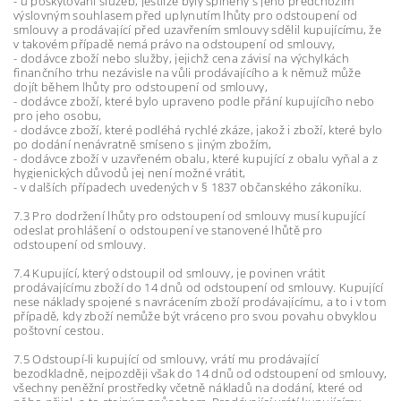
- u poskytování služeb, jestliže byly splněny s jeho předchozím
výslovným souhlasem před uplynutím lhůty pro odstoupení od
smlouvy a prodávající před uzavřením smlouvy sdělil kupujícímu, že
v takovém případě nemá právo na odstoupení od smlouvy,
- dodávce zboží nebo služby, jejichž cena závisí na výchylkách
finančního trhu nezávisle na vůli prodávajícího a k němuž může
dojít během lhůty pro odstoupení od smlouvy,
- dodávce zboží, které bylo upraveno podle přání kupujícího nebo
pro jeho osobu,
- dodávce zboží, které podléhá rychlé zkáze, jakož i zboží, které bylo
po dodání nenávratně smíseno s jiným zbožím,
- dodávce zboží v uzavřeném obalu, které kupující z obalu vyňal a z
hygienických důvodů jej není možné vrátit,
- v dalších případech uvedených v § 1837 občanského zákoníku.
7.3 Pro dodržení lhůty pro odstoupení od smlouvy musí kupující
odeslat prohlášení o odstoupení ve stanovené lhůtě pro
odstoupení od smlouvy.
7.4 Kupující, který odstoupil od smlouvy, je povinen vrátit
prodávajícímu zboží do 14 dnů od odstoupení od smlouvy. Kupující
nese náklady spojené s navrácením zboží prodávajícímu, a to i v tom
případě, kdy zboží nemůže být vráceno pro svou povahu obvyklou
poštovní cestou.
7.5 Odstoupí-li kupující od smlouvy, vrátí mu prodávající
bezodkladně, nejpozději však do 14 dnů od odstoupení od smlouvy,
všechny peněžní prostředky včetně nákladů na dodání, které od