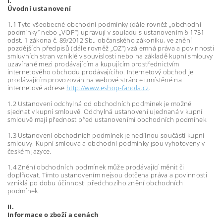
I.
Úvodní ustanovení
1.1 Tyto všeobecné obchodní podmínky (dále rovněž „obchodní
podmínky“ nebo „VOP“) upravují v souladu s ustanovením § 1751
odst. 1 zákona č. 89/2012 Sb., občanského zákoníku, ve znění
pozdějších předpisů (dále rovněž „OZ“) vzájemná práva a povinnosti
smluvních stran vzniklé v souvislosti nebo na základě kupní smlouvy
uzavírané mezi prodávajícím a kupujícím prostřednictvím
internetového obchodu prodávajícího. Internetový obchod je
prodávajícím provozován na webové stránce umístěné na
internetové adrese
http://www.eshop-fanola.cz
.
1.2 Ustanovení odchylná od obchodních podmínek je možné
sjednat v kupní smlouvě. Odchylná ustanovení ujednaná v kupní
smlouvě mají přednost před ustanoveními obchodních podmínek.
1.3 Ustanovení obchodních podmínek je nedílnou součástí kupní
smlouvy. Kupní smlouva a obchodní podmínky jsou vyhotoveny v
českém jazyce.
1.4 Znění obchodních podmínek může prodávající měnit či
doplňovat. Tímto ustanovením nejsou dotčena práva a povinnosti
vzniklá po dobu účinnosti předchozího znění obchodních
podmínek.
II.
Informace o zboží a cenách