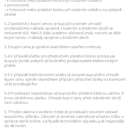
- v hotovosti nebo platební kartou při osobním odběru
v provozovně,
- v hotovosti nebo platební kartou při osobním odběru na výdejně
zásilek
5.2 Společně s kupní cenou je kupující povinen uhradit
prodávajícímu náklady spojené s balením a dodáním zboží ve
smluvené výši. Není-li dále uvedeno výslovně jinak, rozumí se dále
kupní cenou i náklady spojené s dodáním zboží.
5.3 Kupní cena je splatná okamžikem uzavření smlouvy.
5.4 V případě platby prostřednictvím platební brány postupuje
kupující podle pokynů příslušného poskytovatele elektronických
plateb.
5.5 V případě bezhotovostní platby je závazek kupujícího uhradit
kupní cenu splněn okamžikem připsání příslušné částky na bankovní
účet prodávajícího.
5.6 Prodávající nepožaduje od kupujícího předem žádnou zálohu či
jinou obdobnou platbu. Úhrada kupní ceny před odesláním zboží
není zálohou.
5.7 Podle zákona o evidenci tržeb je prodávající povinen vystavit
kupujícímu účtenku. Zároveň je povinen zaevidovat přijatou tržbu u
správce daně online, v případě technického výpadku pak nejpozději
do 48 hodin.