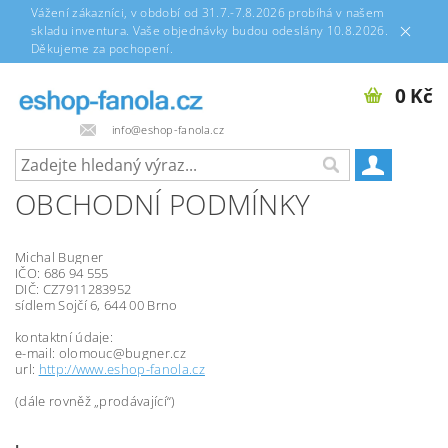
Vážení zákazníci, v období od 31.7.-7.8.2026 probíhá v našem
skladu inventura. Vaše objednávky budou odeslány 10.8.2026.
Děkujeme za pochopení.
0 Kč
info@eshop-fanola.cz
OBCHODNÍ PODMÍNKY
Michal Bugner
IČO: 686 94 555
DIČ: CZ7911283952
sídlem Sojčí 6, 644 00 Brno
kontaktní údaje:
e-mail: olomouc@bugner.cz
url:
http://www.eshop-fanola.cz
(dále rovněž „prodávající“)