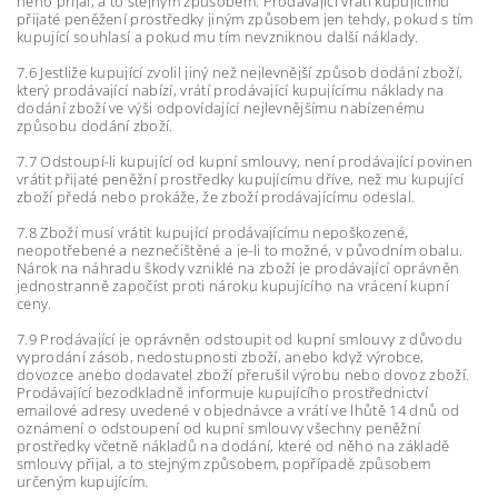
něho přijal, a to stejným způsobem. Prodávající vrátí kupujícímu
přijaté peněžení prostředky jiným způsobem jen tehdy, pokud s tím
kupující souhlasí a pokud mu tím nevzniknou další náklady.
7.6 Jestliže kupující zvolil jiný než nejlevnější způsob dodání zboží,
který prodávající nabízí, vrátí prodávající kupujícímu náklady na
dodání zboží ve výši odpovídající nejlevnějšímu nabízenému
způsobu dodání zboží.
7.7 Odstoupí-li kupující od kupní smlouvy, není prodávající povinen
vrátit přijaté peněžní prostředky kupujícímu dříve, než mu kupující
zboží předá nebo prokáže, že zboží prodávajícímu odeslal.
7.8 Zboží musí vrátit kupující prodávajícímu nepoškozené,
neopotřebené a neznečištěné a je-li to možné, v původním obalu.
Nárok na náhradu škody vzniklé na zboží je prodávající oprávněn
jednostranně započíst proti nároku kupujícího na vrácení kupní
ceny.
7.9 Prodávající je oprávněn odstoupit od kupní smlouvy z důvodu
vyprodání zásob, nedostupnosti zboží, anebo když výrobce,
dovozce anebo dodavatel zboží přerušil výrobu nebo dovoz zboží.
Prodávající bezodkladně informuje kupujícího prostřednictví
emailové adresy uvedené v objednávce a vrátí ve lhůtě 14 dnů od
oznámení o odstoupení od kupní smlouvy všechny peněžní
prostředky včetně nákladů na dodání, které od něho na základě
smlouvy přijal, a to stejným způsobem, popřípadě způsobem
určeným kupujícím.