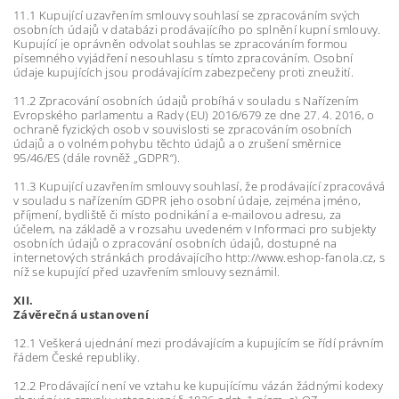
11.1 Kupující uzavřením smlouvy souhlasí se zpracováním svých
osobních údajů v databázi prodávajícího po splnění kupní smlouvy.
Kupující je oprávněn odvolat souhlas se zpracováním formou
písemného vyjádření nesouhlasu s tímto zpracováním. Osobní
údaje kupujících jsou prodávajícím zabezpečeny proti zneužití.
11.2 Zpracování osobních údajů probíhá v souladu s Nařízením
Evropského parlamentu a Rady (EU) 2016/679 ze dne 27. 4. 2016, o
ochraně fyzických osob v souvislosti se zpracováním osobních
údajů a o volném pohybu těchto údajů a o zrušení směrnice
95/46/ES (dále rovněž „GDPR“).
11.3 Kupující uzavřením smlouvy souhlasí, že prodávající zpracovává
v souladu s nařízením GDPR jeho osobní údaje, zejména jméno,
příjmení, bydliště či místo podnikání a e-mailovou adresu, za
účelem, na základě a v rozsahu uvedeném v Informaci pro subjekty
osobních údajů o zpracování osobních údajů, dostupné na
internetových stránkách prodávajícího http://www.eshop-fanola.cz, s
níž se kupující před uzavřením smlouvy seznámil.
XII.
Závěrečná ustanovení
12.1 Veškerá ujednání mezi prodávajícím a kupujícím se řídí právním
řádem České republiky.
12.2 Prodávající není ve vztahu ke kupujícímu vázán žádnými kodexy