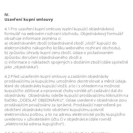
IV.
Uzavření kupní smlouvy
4.1 Pro uzavření kupní smlouvy vyplní kupující objednávkový
formulář na webovém rozhraní obchodu. Objednávkový formulář
obsahuje informace zejména o:
a) objednávaném zboží (objednávané zboží „vloží“ kupující do
elektronického nákupního košíku webového rozhraní obchodu),
b) způsobu úhrady kupní ceny zboží, údaje o požadovaném
způsobu doručení objednávaného zboží a
c) informace o nákladech spojených s dodáním zboží (dále společně
jako „objednávka“).
4.2 Před uzavřením kupní smlouvy a zasláním objednávky
prodávajícímu je kupujícímu umožněno zkontrolovat a měnit údaje,
které do objednávky kupující vložil, a to i s ohledem na možnost
kupujícího zjišťovat a opravovat chyby vzniklé při zadávání dat do
objednávky. Objednávku odešle kupující prodávajícímu kliknutím na
tlačítko „ODESLAT OBJEDNÁVKU“. Údaje uvedené v objednávce jsou
prodávajícím považovány za správné. Prodávající neprodleně po
obdržení objednávky toto obdržení kupujícímu potvrdí
elektronickou poštou, a to na adresu elektronické pošty kupujícího
uvedenou v uživatelském účtu či v objednávce (dále rovněž
„elektronická adresa kupujícího“).