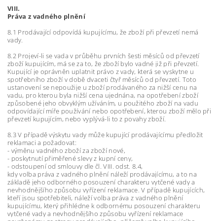
VIII.
Práva z vadného plnění
8.1 Prodávající odpovídá kupujícímu, že zboží při převzetí nemá
vady.
8.2 Projeví-li se vada v průběhu prvních šesti měsíců od převzetí
zboží kupujícím, má se za to, že zboží bylo vadné již při převzetí.
Kupující je oprávněn uplatnit právo z vady, která se vyskytne u
spotřebního zboží v době dvaceti čtyř měsíců od převzetí. Toto
ustanovení se nepoužije u zboží prodávaného za nižší cenu na
vadu, pro kterou byla nižší cena ujednána, na opotřebení zboží
způsobené jeho obvyklým užíváním, u použitého zboží na vadu
odpovídající míře používání nebo opotřebení, kterou zboží mělo při
převzetí kupujícím, nebo vyplývá-li to z povahy zboží.
8.3 V případě výskytu vady může kupující prodávajícímu předložit
reklamaci a požadovat:
- výměnu vadného zboží za zboží nové,
- poskytnutí přiměřené slevy z kupní ceny,
- odstoupení od smlouvy dle čl. VIII. odst. 8.4,
kdy volba práva z vadného plnění náleží prodávajícímu, a to na
základě jeho odborného posouzení charakteru vytčené vady a
nevhodnějšího způsobu vyřízení reklamace. V případě kupujících,
kteří jsou spotřebiteli, náleží volba práva z vadného plnění
kupujícímu, který přihlédne k odbornému posouzení charakteru
vytčené vady a nevhodnějšího způsobu vyřízení reklamace