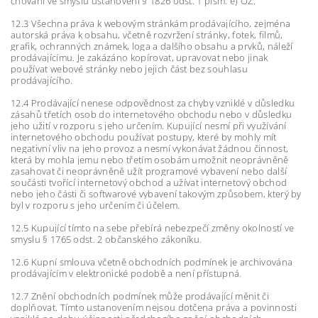
chování ve smyslu ustanovení § 1826 odst. 1 písm. e) OZ.
12.3 Všechna práva k webovým stránkám prodávajícího, zejména
autorská práva k obsahu, včetně rozvržení stránky, fotek, filmů,
grafik, ochranných známek, loga a dalšího obsahu a prvků, náleží
prodávajícímu. Je zakázáno kopírovat, upravovat nebo jinak
používat webové stránky nebo jejich část bez souhlasu
prodávajícího.
12.4 Prodávající nenese odpovědnost za chyby vzniklé v důsledku
zásahů třetích osob do internetového obchodu nebo v důsledku
jeho užití v rozporu s jeho určením. Kupující nesmí při využívání
internetového obchodu používat postupy, které by mohly mít
negativní vliv na jeho provoz a nesmí vykonávat žádnou činnost,
která by mohla jemu nebo třetím osobám umožnit neoprávněně
zasahovat či neoprávněně užít programové vybavení nebo další
součásti tvořící internetový obchod a užívat internetový obchod
nebo jeho části či softwarové vybavení takovým způsobem, který by
byl v rozporu s jeho určením či účelem.
12.5 Kupující tímto na sebe přebírá nebezpečí změny okolností ve
smyslu § 1765 odst. 2 občanského zákoníku.
12.6 Kupní smlouva včetně obchodních podmínek je archivována
prodávajícím v elektronické podobě a není přístupná.
12.7 Znění obchodních podmínek může prodávající měnit či
doplňovat. Tímto ustanovením nejsou dotčena práva a povinnosti