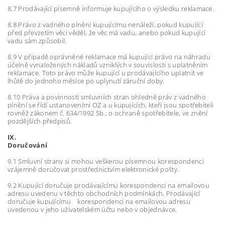
8.7 Prodávající písemně informuje kupujícího o výsledku reklamace.
8.8 Právo z vadného plnění kupujícímu nenáleží, pokud kupující
před převzetím věci věděl, že věc má vadu, anebo pokud kupující
vadu sám způsobil.
8.9 V případě oprávněné reklamace má kupující právo na náhradu
účelně vynaložených nákladů vzniklých v souvislosti s uplatněním
reklamace. Toto právo může kupující u prodávajícího uplatnit ve
lhůtě do jednoho měsíce po uplynutí záruční doby.
8.10 Práva a povinnosti smluvních stran ohledně práv z vadného
plnění se řídí ustanoveními OZ a u kupujících, kteří jsou spotřebiteli
rovněž zákonem č. 634/1992 Sb., o ochraně spotřebitele, ve znění
pozdějších předpisů.
IX.
Doručování
9.1 Smluvní strany si mohou veškerou písemnou korespondenci
vzájemně doručovat prostřednictvím elektronické pošty.
9.2 Kupující doručuje prodávajícímu korespondenci na emailovou
adresu uvedenu v těchto obchodních podmínkách. Prodávající
doručuje kupujícímu korespondenci na emailovou adresu
uvedenou v jeho uživatelském účtu nebo v objednávce.