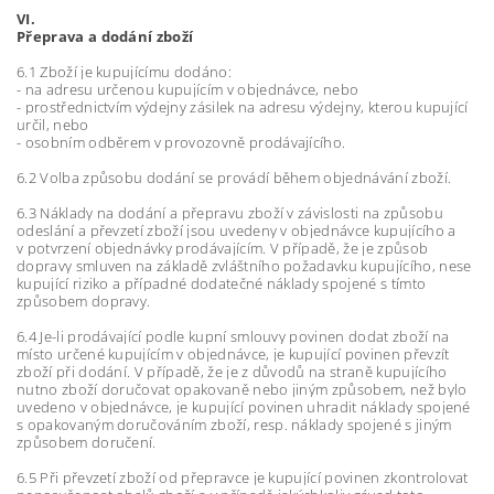
VI.
Přeprava a dodání zboží
6.1 Zboží je kupujícímu dodáno:
- na adresu určenou kupujícím v objednávce, nebo
- prostřednictvím výdejny zásilek na adresu výdejny, kterou kupující
určil, nebo
- osobním odběrem v provozovně prodávajícího.
6.2 Volba způsobu dodání se provádí během objednávání zboží.
6.3 Náklady na dodání a přepravu zboží v závislosti na způsobu
odeslání a převzetí zboží jsou uvedeny v objednávce kupujícího a
v potvrzení objednávky prodávajícím. V případě, že je způsob
dopravy smluven na základě zvláštního požadavku kupujícího, nese
kupující riziko a případné dodatečné náklady spojené s tímto
způsobem dopravy.
6.4 Je-li prodávající podle kupní smlouvy povinen dodat zboží na
místo určené kupujícím v objednávce, je kupující povinen převzít
zboží při dodání. V případě, že je z důvodů na straně kupujícího
nutno zboží doručovat opakovaně nebo jiným způsobem, než bylo
uvedeno v objednávce, je kupující povinen uhradit náklady spojené
s opakovaným doručováním zboží, resp. náklady spojené s jiným
způsobem doručení.
6.5 Při převzetí zboží od přepravce je kupující povinen zkontrolovat