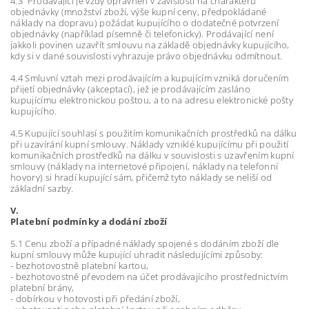
4.3 Prodávající je vždy oprávněn v závislosti na charakteru
objednávky (množství zboží, výše kupní ceny, předpokládané
náklady na dopravu) požádat kupujícího o dodatečné potvrzení
objednávky (například písemně či telefonicky). Prodávající není
jakkoli povinen uzavřít smlouvu na základě objednávky kupujícího,
kdy si v dané souvislosti vyhrazuje právo objednávku odmítnout.
4.4 Smluvní vztah mezi prodávajícím a kupujícím vzniká doručením
přijetí objednávky (akceptací), jež je prodávajícím zasláno
kupujícímu elektronickou poštou, a to na adresu elektronické pošty
kupujícího.
4.5 Kupující souhlasí s použitím komunikačních prostředků na dálku
při uzavírání kupní smlouvy. Náklady vzniklé kupujícímu při použití
komunikačních prostředků na dálku v souvislosti s uzavřením kupní
smlouvy (náklady na internetové připojení, náklady na telefonní
hovory) si hradí kupující sám, přičemž tyto náklady se neliší od
základní sazby.
V.
Platební podmínky a dodání zboží
5.1 Cenu zboží a případné náklady spojené s dodáním zboží dle
kupní smlouvy může kupující uhradit následujícími způsoby:
- bezhotovostně platební kartou,
- bezhotovostně převodem na účet prodávajícího prostřednictvím
platební brány,
- dobírkou v hotovosti při předání zboží,