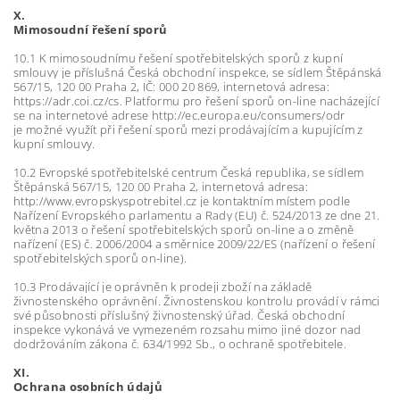
X.
Mimosoudní řešení sporů
10.1 K mimosoudnímu řešení spotřebitelských sporů z kupní
smlouvy je příslušná Česká obchodní inspekce, se sídlem Štěpánská
567/15, 120 00 Praha 2, IČ: 000 20 869, internetová adresa:
https://adr.coi.cz/cs. Platformu pro řešení sporů on-line nacházející
se na internetové adrese http://ec.europa.eu/consumers/odr
je možné využít při řešení sporů mezi prodávajícím a kupujícím z
kupní smlouvy.
10.2 Evropské spotřebitelské centrum Česká republika, se sídlem
Štěpánská 567/15, 120 00 Praha 2, internetová adresa:
http://www.evropskyspotrebitel.cz je kontaktním místem podle
Nařízení Evropského parlamentu a Rady (EU) č. 524/2013 ze dne 21.
května 2013 o řešení spotřebitelských sporů on-line a o změně
nařízení (ES) č. 2006/2004 a směrnice 2009/22/ES (nařízení o řešení
spotřebitelských sporů on-line).
10.3 Prodávající je oprávněn k prodeji zboží na základě
živnostenského oprávnění. Živnostenskou kontrolu provádí v rámci
své působnosti příslušný živnostenský úřad. Česká obchodní
inspekce vykonává ve vymezeném rozsahu mimo jiné dozor nad
dodržováním zákona č. 634/1992 Sb., o ochraně spotřebitele.
XI.
Ochrana osobních údajů