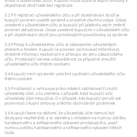
smluv a objednávky zboží. Kupující může uzavírat kupní smlouvy a
objednávat zboží také bez registrace.
3.2 Při registraci uživatelského účtu a při objednávání zboží je
kupující povinen uvádět správně a pravdivě všechny údaje. Údaje
uvedené v uživatelském účtu je kupující při jakékoliv jejich změně
povinen aktualizovat. Údaje uvedené kupujícím v uživatelském účtu
a při objednávání zboží jsou prodávajícím považovány za správné.
3.3 Přístup k uživatelskému účtu je zabezpečen uživatelským
jménem a heslem. Kupující je povinen zachovávat mlčenlivost,
ohledně informací nezbytných k přístupu do jeho zákaznického
účtu. Prodávající nenese odpovědnost za případné zneužití
uživatelského účtu třetími osobami.
3.4 Kupující není oprávněn umožnit využívání uživatelského účtu
třetím osobám.
3.5 Prodávající si vyhrazuje právo kdykoli zablokovat či zrušit
uživatelský účet, a to zejména v případě, když kupující svůj
uživatelský účet nevyužívá, či v případě, kdy kupující poruší své
povinnosti z kupní smlouvy a těchto obchodních podmínek.
3.6 Kupující bere na vědomí, že uživatelský účet nemusí být
dostupný nepřetržitě, a to zejména s ohledem na nutnou údržbu
hardwarového a softwarového vybavení prodávajícího, popř.
nutnou údržbu hardwarového a softwarového vybavení třetích
osob.