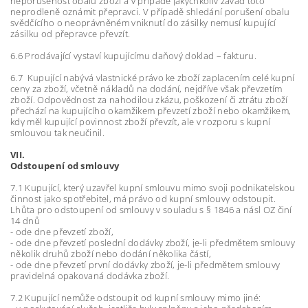
neporušenost obalů zboží a v případě jakýchkoliv závad toto
neprodleně oznámit přepravci. V případě shledání porušení obalu
svědčícího o neoprávněném vniknutí do zásilky nemusí kupující
zásilku od přepravce převzít.
6.6 Prodávající vystaví kupujícímu daňový doklad – fakturu.
6.7 Kupující nabývá vlastnické právo ke zboží zaplacením celé kupní
ceny za zboží, včetně nákladů na dodání, nejdříve však převzetím
zboží. Odpovědnost za nahodilou zkázu, poškození či ztrátu zboží
přechází na kupujícího okamžikem převzetí zboží nebo okamžikem,
kdy měl kupující povinnost zboží převzít, ale v rozporu s kupní
smlouvou tak neučinil.
VII.
Odstoupení od smlouvy
7.1 Kupující, který uzavřel kupní smlouvu mimo svoji podnikatelskou
činnost jako spotřebitel, má právo od kupní smlouvy odstoupit.
Lhůta pro odstoupení od smlouvy v souladu s § 1846 a násl OZ činí
14 dnů
- ode dne převzetí zboží,
- ode dne převzetí poslední dodávky zboží, je-li předmětem smlouvy
několik druhů zboží nebo dodání několika částí,
- ode dne převzetí první dodávky zboží, je-li předmětem smlouvy
pravidelná opakovaná dodávka zboží.
7.2 Kupující nemůže odstoupit od kupní smlouvy mimo jiné: