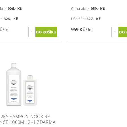
kce:
906
,- Kč
Cena akce:
959
,- Kč
te:
326
,- Kč
Ušetříte:
327
,- Kč
Kč
959 Kč
/ ks
/ ks
 2KS ŠAMPON NOOK RE-
NCE 1000ML 2+1 ZDARMA