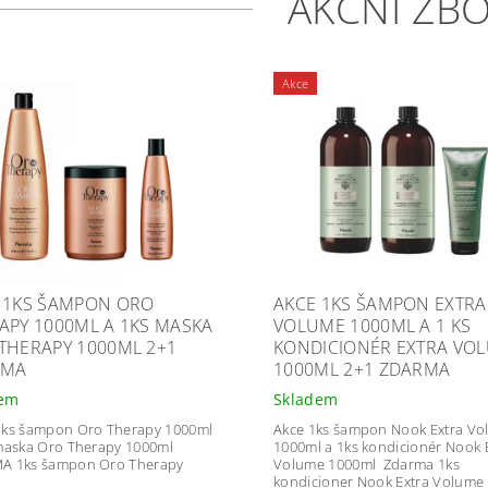
AKČNÍ ZBO
Akce
 1KS ŠAMPON ORO
AKCE 1KS ŠAMPON EXTRA
APY 1000ML A 1KS MASKA
VOLUME 1000ML A 1 KS
THERAPY 1000ML 2+1
KONDICIONÉR EXTRA VO
RMA
1000ML 2+1 ZDARMA
dem
Skladem
1ks šampon Oro Therapy 1000ml
Akce 1ks šampon Nook Extra V
maska Oro Therapy 1000ml
1000ml a 1ks kondicionér Nook 
A 1ks šampon Oro Therapy
Volume 1000ml Zdarma 1ks
kondicioner Nook Extra Volume