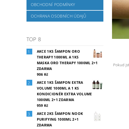
OBCHODNÍ PODMÍNKY
OCHRANA OSOBNÍCH ÚDAJŮ
TOP 8
AKCE 1KS ŠAMPON ORO
THERAPY 1000ML A 1KS
MASKA ORO THERAPY 1000ML 2+1
Pokud js
ZDARMA
906 Kč
AKCE 1KS ŠAMPON EXTRA
VOLUME 1000ML A 1 KS
KONDICIONÉR EXTRA VOLUME
1000ML 2+1 ZDARMA
959 Kč
AKCE 2KS ŠAMPON NOOK
PURIFYING 1000ML 2+1
ZDARMA