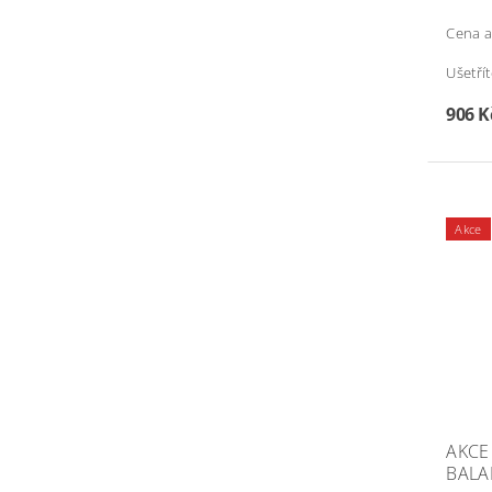
Cena a
Ušetří
906 
Akce
AKCE
BALA