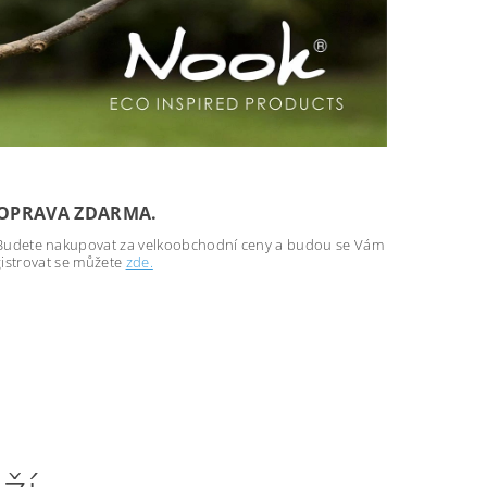
 DOPRAVA ZDARMA.
l. Budete nakupovat za velkoobchodní ceny a budou se Vám
gistrovat se můžete
zde.