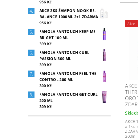
956 Kč
AKCE 2KS ŠAMPON NOOK RE-
BALANCE 1000ML 2+1 ZDARMA
956 Kč
Akce
FANOLA FANTOUCH KEEP ME
BRIGHT 100 ML
399 Kč
FANOLA FANTOUCH CURL
PASSION 300 ML
399 Kč
FANOLA FANTOUCH FEEL THE
CONTROL 200 ML
AKCE
300 Kč
THER
FANOLA FANTOUCH GET CURL
ORO 
200 ML
ZDA
309 Kč
Skla
AKCE 
a 1ks 
ZDARM
300ml