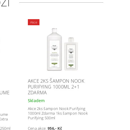
ŽÍ
Akce
AKCE 2KS ŠAMPON NOOK
PURIFYING 1000ML 2+1
LUME
ZDARMA
Skladem
Akce 2ks šampon Nook Purifying
1000ml Zdarma 1ks šampon Nook
olume
Purifying 500ml
Extra
 250ml
Cena akce:
956
,- Kč