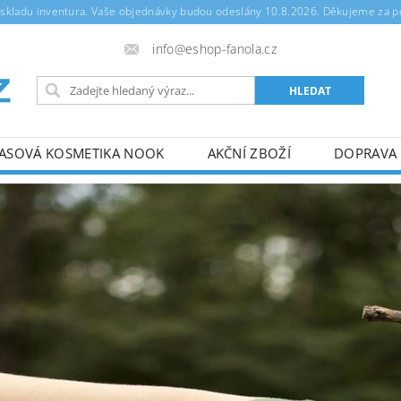
m skladu inventura. Vaše objednávky budou odeslány 10.8.2026. Děkujeme za 
info@eshop-fanola.cz
ASOVÁ KOSMETIKA NOOK
AKČNÍ ZBOŽÍ
DOPRAVA 
OCHRANA OSOBNÍCH ÚDAJŮ