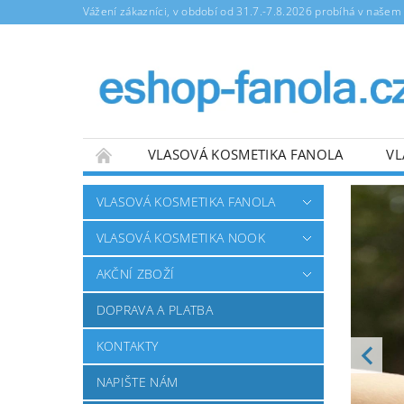
Vážení zákazníci, v období od 31.7.-7.8.2026 probíhá v naše
VLASOVÁ KOSMETIKA FANOLA
VL
NAPIŠTE NÁM
OBCHODNÍ PODMÍNKY
VLASOVÁ KOSMETIKA FANOLA
VLASOVÁ KOSMETIKA NOOK
AKČNÍ ZBOŽÍ
DOPRAVA A PLATBA
KONTAKTY
NAPIŠTE NÁM