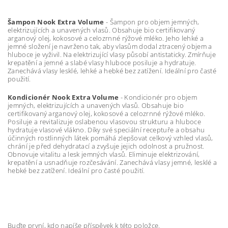
Šampon Nook Extra Volume
- Šampon pro objem jemných,
elektrizujících a unavených vlasů. Obsahuje bio certifikovaný
arganový olej, kokosové a celozrnné rýžové mléko. Jeho lehké a
jemné složení je navrženo tak, aby vlasům dodal ztracený objem a
hluboce je vyživil. Na elektrizující vlasy působí antistaticky. Zmírňuje
krepatění a jemné a slabé vlasy hluboce posiluje a hydratuje.
Zanechává vlasy lesklé, lehké a hebké bez zatížení. Ideální pro časté
použití.
Kondicionér Nook Extra Volume
- Kondicionér pro objem
jemných, elektrizujících a unavených vlasů. Obsahuje bio
certifikovaný arganový olej, kokosové a celozrnné rýžové mléko.
Posiluje a revitalizuje oslabenou vlasovou strukturu a hluboce
hydratuje vlasové vlákno. Díky své speciální receptuře a obsahu
účinných rostlinných látek pomáhá zlepšovat celkový vzhled vlasů,
chrání je před dehydratací a zvyšuje jejich odolnost a pružnost.
Obnovuje vitalitu a lesk jemných vlasů. Eliminuje elektrizování,
krepatění a usnadňuje rozčesávání. Zanechává vlasy jemné, lesklé a
hebké bez zatížení. Ideální pro časté použití.
Buďte první, kdo napíše příspěvek k této položce.