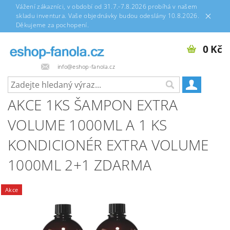
Vážení zákazníci, v období od 31.7.-7.8.2026 probíhá v našem
skladu inventura. Vaše objednávky budou odeslány 10.8.2026.
Děkujeme za pochopení.
0 Kč
info@eshop-fanola.cz
AKCE 1KS ŠAMPON EXTRA
VOLUME 1000ML A 1 KS
KONDICIONÉR EXTRA VOLUME
1000ML 2+1 ZDARMA
Akce