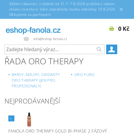
Vážení zákazníci, v období od 31.7.-7.8.2026 probíhá v našem
skladu inventura. Vaše objednávky budou odeslány 10.8.2026.
Děkujeme za pochopení.
0 Kč
info@eshop-fanola.cz
ŘADA ORO THERAPY
BARVY, MELÍRY, OXIDANTY
ORO PURO
ORO THERAPY (JEN PRO
PROFESIONÁLY)
NEJPRODÁVANĚJŠÍ
1.
FANOLA ORO THERAPY GOLD BI-PHASE 2 FÁZOVÝ