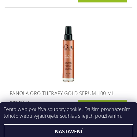
FANOLA ORO THERAPY GOLD SERUM 100 ML
676 Kč
/ ks
Tento web používá soubory cookie. Dalším procházením
tohoto webu vyjadřujete souhlas s jejich používáním.
NASTAVENÍ