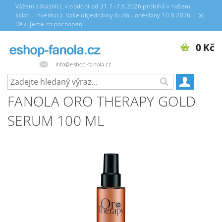
Vážení zákazníci, v období od 31.7.-7.8.2026 probíhá v našem
skladu inventura. Vaše objednávky budou odeslány 10.8.2026.
Děkujeme za pochopení.
0 Kč
info@eshop-fanola.cz
FANOLA ORO THERAPY GOLD
SERUM 100 ML