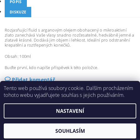
POPIS
DISKUZE
Rozjasňující fluid s arganovým olejem obohacený o mikroaktivní
zlato zanechává Vaše vlasy snadno rozčesatelné, hedvábně jemné a
zlatavě krásné. Dodává jim objem i lehkost. Ideální pro odstranění
krepatění a roztřepených konečků.
Obsah: 100ml
Buďte první, kdo napíše příspěvek k této položce.
Přidat komentář
Tento web používá soubory cookie. Dalším procházením
tohoto webu vyjadřujete souhlas s jejich používáním.
NASTAVENÍ
2026 ©
eshop-fanola.cz
, všechna práva vyhrazena
Vytvořil Shoptet
SOUHLASÍM