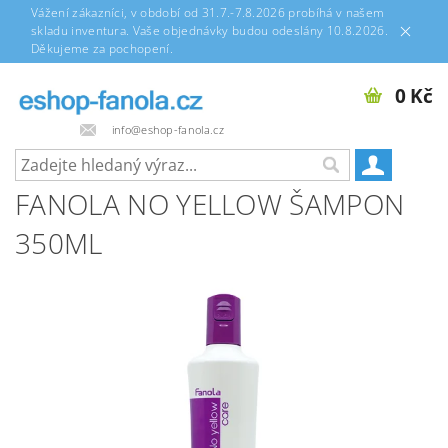
Vážení zákazníci, v období od 31.7.-7.8.2026 probíhá v našem
skladu inventura. Vaše objednávky budou odeslány 10.8.2026.
Děkujeme za pochopení.
0 Kč
info@eshop-fanola.cz
FANOLA NO YELLOW ŠAMPON
350ML