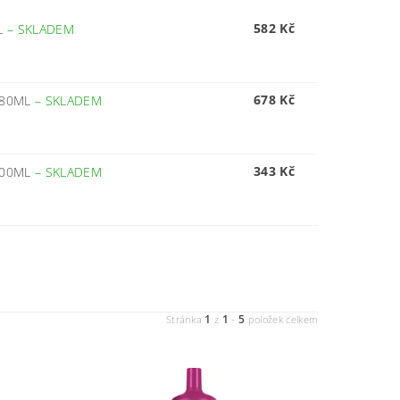
582 Kč
L
–
SKLADEM
678 Kč
480ML
–
SKLADEM
343 Kč
200ML
–
SKLADEM
1
1
5
Stránka
z
-
položek celkem