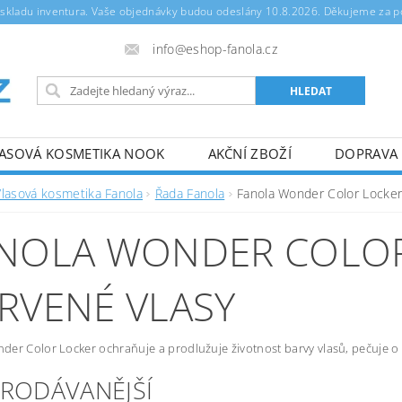
m skladu inventura. Vaše objednávky budou odeslány 10.8.2026. Děkujeme za 
info@eshop-fanola.cz
ASOVÁ KOSMETIKA NOOK
AKČNÍ ZBOŽÍ
DOPRAVA 
OCHRANA OSOBNÍCH ÚDAJŮ
Vlasová kosmetika Fanola
Řada Fanola
Fanola Wonder Color Locker 
NOLA WONDER COLOR
RVENÉ VLASY
er Color Locker ochraňuje a prodlužuje životnost barvy vlasů, pečuje o n
PRODÁVANĚJŠÍ