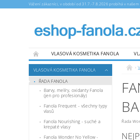
Vážení zákazníci, v období od 31.7.-7.8.2026 probíhá v naše
VLASOVÁ KOSMETIKA FANOLA
VL
NAPIŠTE NÁM
OBCHODNÍ PODMÍNKY
VLASOVÁ KOSMETIKA FANOLA
ŘADA FANOLA
FA
Barvy, melíry, oxidanty Fanola
(jen pro profesionály)
BA
Fanola Frequent - všechny typy
vlasů
Řada Wond
Fanola Nourishing - suché a
krepaté vlasy
NEJ
Fanola Wonder No Yellow -