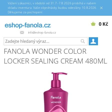
Vážení zákazníci, v období od 31.7.-7.8.2026 probíhá v našem
skladu inventura. Vaše objednávky budou odeslány 10.8.2026.
Děkujeme za pochopení.
0 Kč
info@eshop-fanola.cz
FANOLA WONDER COLOR
LOCKER SEALING CREAM 480ML