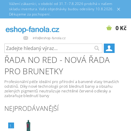
Vážení zákazníci, v období od 31.7.-7.8.2026 probíhá v našem
skladu inventura. Vaše objednávky budou odeslány 10.8.2026.
Děkujeme za pochopení.
0 Kč
info@eshop-fanola.cz
ŘADA NO RED - NOVÁ ŘADA
PRO BRUNETKY
Profesionální péče ideální pro přírodní a barvené vlasy tmavších
odstínů. Díky nové technologii proti blednutí barvy a obsahu
zelených pigmentů neutralizuje nechtěné červené odlesky a
zabraňuje blednutí barvy
NEJPRODÁVANĚJŠÍ
1.