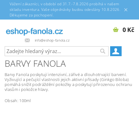
Vážení zákazníci, v období od 31.7.-7.8.2026 probíhá v našem
skladu inventura. Vaše objednávky budou odeslány 10.8.2026.
Děkujeme za pochopení.
0 Kč
info@eshop-fanola.cz
BARVY FANOLA
Barvy Fanola poskytují intenzivní, zářivé a dlouhotrvající barvení.
Vyživující a pečující vlastnosti jejich aktivní přísady (Ginkgo Biloba)
pomáhá snížit podráždění pokožky a poskytují přirozenou ochranu
vlasům i pokožce hlavy.
Obsah: 100ml