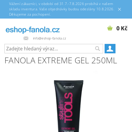
Vážení zákazníci, v období od 31.7.-7.8.2026 probíhá v našem
skladu inventura. Vaše objednávky budou odeslány 10.8.2026.
Děkujeme za pochopení.
0 Kč
info@eshop-fanola.cz
FANOLA EXTREME GEL 250ML