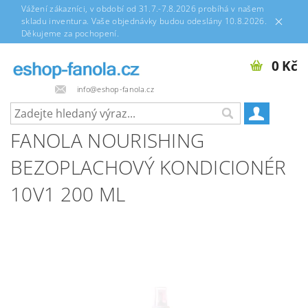
Vážení zákazníci, v období od 31.7.-7.8.2026 probíhá v našem
skladu inventura. Vaše objednávky budou odeslány 10.8.2026.
Děkujeme za pochopení.
0 Kč
info@eshop-fanola.cz
FANOLA NOURISHING
BEZOPLACHOVÝ KONDICIONÉR
10V1 200 ML