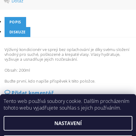
Dotaz
POPIS
DISKUZE
Výživný kondicionér ve spreji bez oplachování je díky svému složení
vhodný pro suché, poškozené a krepaté vlasy. Vlasy hydratuje,
vyživuje a usnadňuje jejich rozčesávání.
Obsah: 200ml
Buďte první, kdo napíše příspěvek k této položce.
Přidat komentář
Tento web používá soubory cookie. Dalším procházením
tohoto webu vyjadřujete souhlas s jejich používáním.
NASTAVENÍ
2026 ©
eshop-fanola.cz
, všechna práva vyhrazena