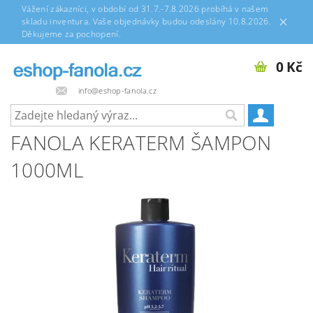
Vážení zákazníci, v období od 31.7.-7.8.2026 probíhá v našem
skladu inventura. Vaše objednávky budou odeslány 10.8.2026.
Děkujeme za pochopení.
0 Kč
info@eshop-fanola.cz
FANOLA KERATERM ŠAMPON
1000ML