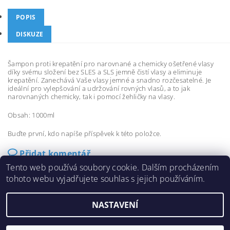
POPIS
DISKUZE
Šampon proti krepatění pro narovnané a chemicky ošetřené vlasy
díky svému složení bez SLES a SLS jemně čistí vlasy a eliminuje
krepatění. Zanechává Vaše vlasy jemné a snadno rozčesatelné. Je
ideální pro vylepšování a udržování rovných vlasů, a to jak
narovnaných chemicky, tak i pomocí žehličky na vlasy.
Obsah: 1000ml
Buďte první, kdo napíše příspěvek k této položce.
Přidat komentář
Tento web používá soubory cookie. Dalším procházením
tohoto webu vyjadřujete souhlas s jejich používáním.
NASTAVENÍ
2026 ©
eshop-fanola.cz
, všechna práva vyhrazena