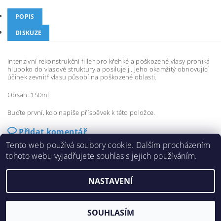
POPIS
DISKUZE
Intenzivní rekonstrukční filler pro křehké a poškozené vlasy proniká
hluboko do vlasové struktury a posiluje ji. Jeho okamžitý obnovující
účinek zevnitř vlasu působí na poškozené oblasti.
Obsah: 150ml
Buďte první, kdo napíše příspěvek k této položce.
Přidat komentář
Tento web používá soubory cookie. Dalším procházením
tohoto webu vyjadřujete souhlas s jejich používáním.
NASTAVENÍ
2026 ©
eshop-fanola.cz
, všechna práva vyhrazena
Vytvořil Shoptet
SOUHLASÍM