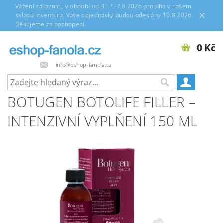
Vážení zákazníci, v období od 31.7.-7.8.2026 probíhá v našem
skladu inventura. Vaše objednávky budou odeslány 10.8.2026.
Děkujeme za pochopení.
0 Kč
info@eshop-fanola.cz
BOTUGEN BOTOLIFE FILLER –
INTENZIVNÍ VYPLŇENÍ 150 ML