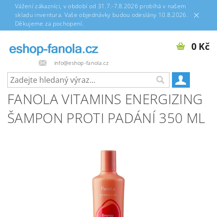
Vážení zákazníci, v období od 31.7.-7.8.2026 probíhá v našem
skladu inventura. Vaše objednávky budou odeslány 10.8.2026.
Děkujeme za pochopení.
0 Kč
info@eshop-fanola.cz
FANOLA VITAMINS ENERGIZING
ŠAMPON PROTI PADÁNÍ 350 ML