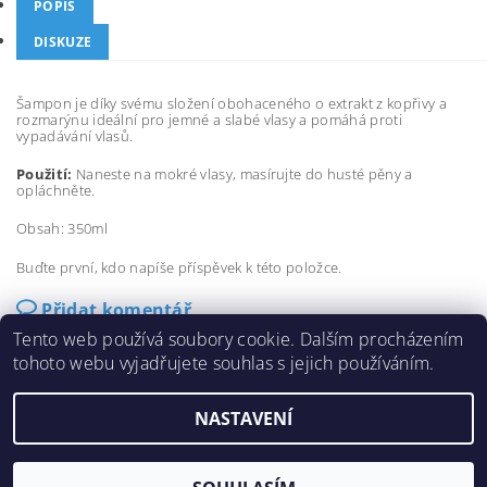
POPIS
DISKUZE
Šampon je díky svému složení obohaceného o extrakt z kopřivy a
rozmarýnu ideální pro jemné a slabé vlasy a pomáhá proti
vypadávání vlasů.
Použití:
Naneste na mokré vlasy, masírujte do husté pěny a
opláchněte.
Obsah: 350ml
Buďte první, kdo napíše příspěvek k této položce.
Přidat komentář
Tento web používá soubory cookie. Dalším procházením
tohoto webu vyjadřujete souhlas s jejich používáním.
NASTAVENÍ
2026 ©
eshop-fanola.cz
, všechna práva vyhrazena
Vytvořil Shoptet