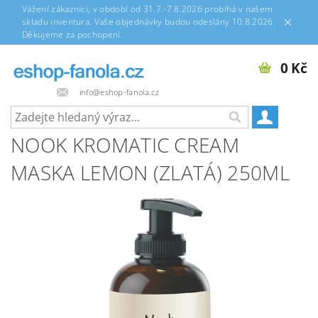
Vážení zákazníci, v období od 31.7.-7.8.2026 probíhá v našem
skladu inventura. Vaše objednávky budou odeslány 10.8.2026.
Děkujeme za pochopení.
0 Kč
info@eshop-fanola.cz
NOOK KROMATIC CREAM
MASKA LEMON (ZLATÁ) 250ML