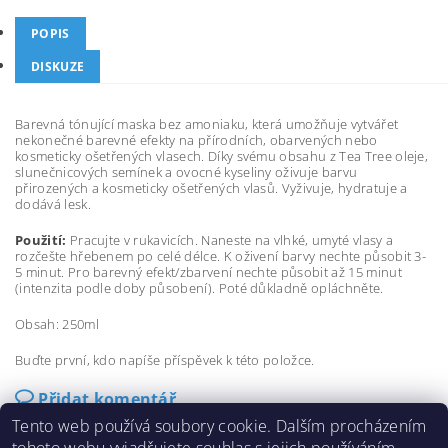
POPIS
DISKUZE
Barevná tónující maska bez amoniaku, která umožňuje vytvářet
nekonečné barevné efekty na přírodních, obarvených nebo
kosmeticky ošetřených vlasech. Díky svému obsahu z Tea Tree oleje,
slunečnicových semínek a ovocné kyseliny oživuje barvu
přirozených a kosmeticky ošetřených vlasů. Vyživuje, hydratuje a
dodává lesk.
Použití:
Pracujte v rukavicích. Naneste na vlhké, umyté vlasy a
rozčešte hřebenem po celé délce. K oživení barvy nechte působit 3-
5 minut. Pro barevný efekt/zbarvení nechte působit až 15 minut
(intenzita podle doby působení). Poté důkladně opláchněte.
Obsah: 250ml
Buďte první, kdo napíše příspěvek k této položce.
Přidat komentář
Tento web používá soubory cookie. Dalším procházením