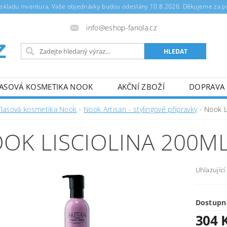
m skladu inventura. Vaše objednávky budou odeslány 10.8.2026. Děkujeme za 
info@eshop-fanola.cz
ASOVÁ KOSMETIKA NOOK
AKČNÍ ZBOŽÍ
DOPRAVA 
OCHRANA OSOBNÍCH ÚDAJŮ
Vlasová kosmetika Nook
Nook Artisan - stylingové přípravky
Nook L
OK LISCIOLINA 200M
Uhlazující
Dostupn
304 