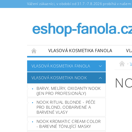
Vážení zákazníci, v období od 31.7.-7.8.2026 probíhá v naše
VLASOVÁ KOSMETIKA FANOLA
VL
NAPIŠTE NÁM
OBCHODNÍ PODMÍNKY
VLASOVÁ KOSMETIKA FANOLA
NO
VLASOVÁ KOSMETIKA NOOK
BARVY, MELÍRY, OXIDANTY NOOK
(JEN PRO PROFESIONÁLY)
NOOK RITUAL BLONDE - PÉČE
PRO BLOND, ODBARVENÉ A
BARVENÉ VLASY
NOOK KROMATIC CREAM COLOR
- BAREVNÉ TÓNUJÍCÍ MASKY