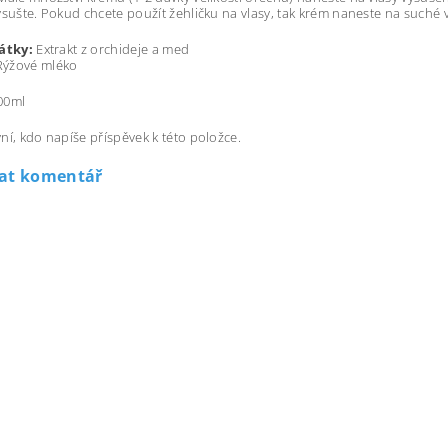
ysušte. Pokud chcete použít žehličku na vlasy, tak krém naneste na suché 
látky:
Extrakt z orch
Rýžové mléko
00ml
ní, kdo napíše příspěvek k této položce.
dat komentář