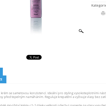
Kategori
ZE
í krém se sametovou konzistencí. Ideální pro styling vysokoteplotními nástr
asy před tepelným namáháním. Reguluje krepatění a vyživuje vlasy bez zatí
Malé množství krému (1-2 dávky velikosti ořechu) naneste na vlasy vysuš