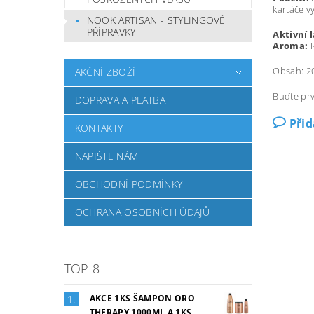
kartáče v
NOOK ARTISAN - STYLINGOVÉ
PŘÍPRAVKY
Aktivní 
Aroma:
Obsah: 2
AKČNÍ ZBOŽÍ
Buďte prv
DOPRAVA A PLATBA
Při
KONTAKTY
NAPIŠTE NÁM
OBCHODNÍ PODMÍNKY
OCHRANA OSOBNÍCH ÚDAJŮ
TOP 8
AKCE 1KS ŠAMPON ORO
THERAPY 1000ML A 1KS