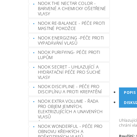
NOOK THE NECTAR COLOR -
BARVENÉ A CHEMICKY OŠETŘENÉ
VLASY
NOOK RE-BALANCE - PÉČE PROTI
MASTNÉ POKOŽCE
NOOK ENERGIZING -PÉČE PROTI
VYPADÁVÁNÍ VLASŮ
NOOK PURIFYING- PÉČE PROTI
LUPŮM
NOOK SECRET - UHLAZUJÍCÍ A
HYDRATAČNÍ PÉČE PRO SUCHÉ
VLASY
NOOK DISCIPLINE - PÉČE PRO
DISCIPLÍNU A PROTI KREPATĚNÍ
POPIS
NOOK EXTRA VOLUME - ŘADA
DISKU
PRO OBJEM JEMNÝCH,
ELEKTRIZUJÍCÍCH A UNAVENÝCH
VLASŮ
Uhlazujíc
chrání vl
NOOK WONDERFUL - PÉČE PRO
OBNOVU KŘEHKÝCH A
Použití:
POŠKOZENÝCH VLASŮ