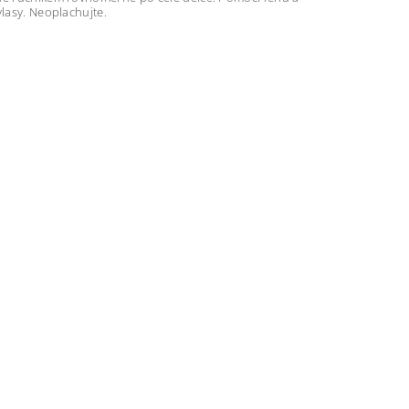
vlasy. Neoplachujte.
ideje a med