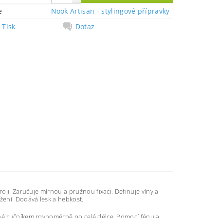
e
Nook Artisan - stylingové přípravky
Tisk
Dotaz
oji. Zaručuje mírnou a pružnou fixaci. Definuje vlny a
žení. Dodává lesk a hebkost.
ené ručníkem rovnoměrně po celé délce. Pomocí fénu a