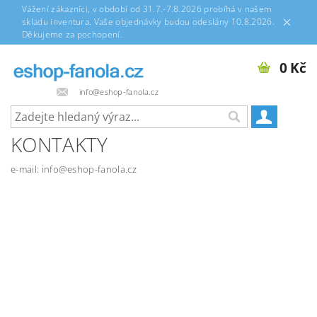
Vážení zákazníci, v období od 31.7.-7.8.2026 probíhá v našem
skladu inventura. Vaše objednávky budou odeslány 10.8.2026.
Děkujeme za pochopení.
0 Kč
info@eshop-fanola.cz
KONTAKTY
e-mail: info@eshop-fanola.cz